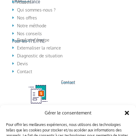
CM Plus France
Accueil
Qui sommes-nous ?
Nos offres
Notre méthode
Nos conseils
Pour les TPE/PME
Renfort d'équipe
Externaliser la relance
Diagnostic de situation
Devis
Contact
Contact
Téléphone
Gérer le consentement
+33 (0) 6 17 97 31 44
Pour offrir les meilleures expériences, nous utilisons des technologies
telles que les cookies pour stocker et/ou accéder aux informations des
appareils. Le fait de consentir à ces technologies nous permettra de traiter